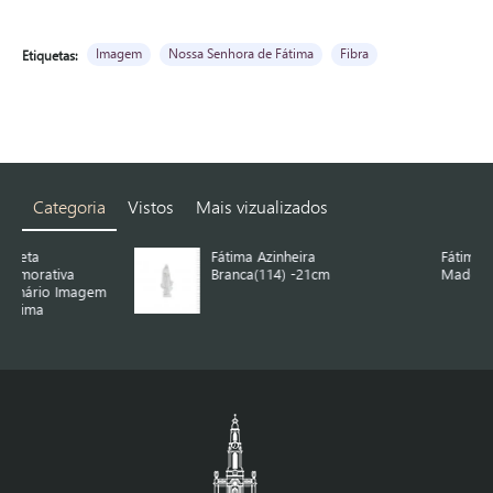
Imagem
Nossa Senhora de Fátima
Fibra
Etiquetas:
Categoria
Vistos
Mais vizualizados
Fátima Azinheira
Fátima Azinheira de
Branca(114) -21cm
Madeira 1.05 m
em