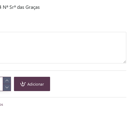
 Nª Srª das Graças
Adicionar
tos