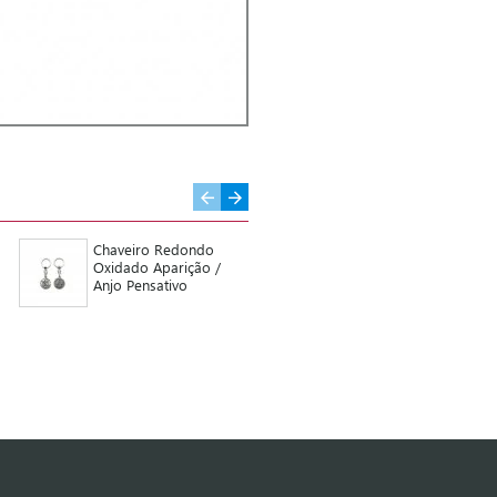
Chaveiro Redondo
Porta Chaves Metal
Oxidado Aparição /
Redondo C/Aparição e
Anjo Pensativo
S. Cristóvão