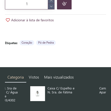
Adicionar à lista de favoritos
Coração
Pó de Pedra
Etiquetas:
Categoria
Vistos
Mais vizualizados
Caixa C/ Espelho e
Campainha com
N. Sra. de Fátima
Aparição de Fátima