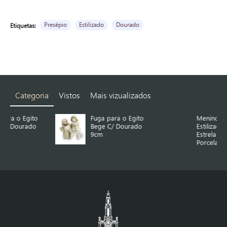
Presépio
Estilizado
Dourado
Etiquetas:
Categoria
Vistos
Mais vizualizados
Fuga para o Egito
Menino Jesus
Bege C/ Dourado
Estilizado com
9cm
Estrela
Porcelana/Grês