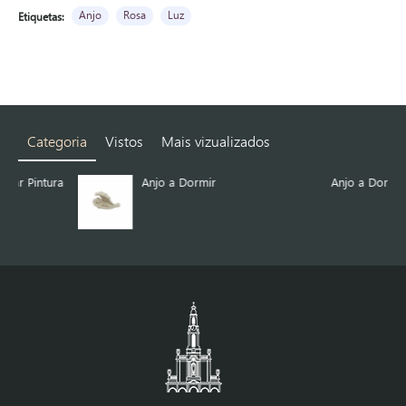
Anjo
Rosa
Luz
Etiquetas:
Categoria
Vistos
Mais vizualizados
ra
Anjo a Dormir
Anjo a Dormir 10 cm