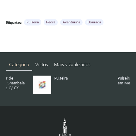
Pulseira
Pedra
Aventurina
Dourada
Etiquetas:
Categoria
Vistos
Mais vizualizados
Pulseira
Pulseira C/ Aplicação
a
em Metal