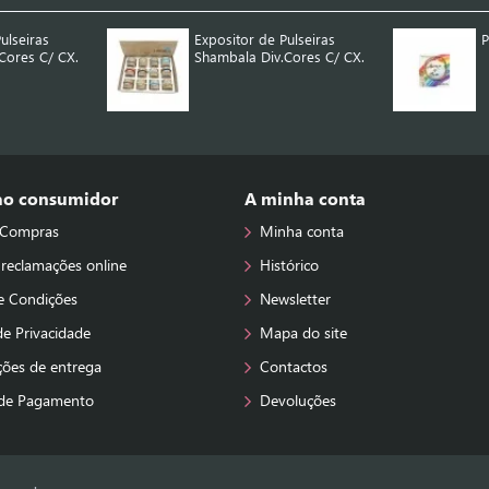
ulseiras
Expositor de Pulseiras
P
Cores C/ CX.
Shambala Div.Cores C/ CX.
 ao consumidor
A minha conta
 Compras
Minha conta
 reclamações online
Histórico
e Condições
Newsletter
 de Privacidade
Mapa do site
ções de entrega
Contactos
de Pagamento
Devoluções