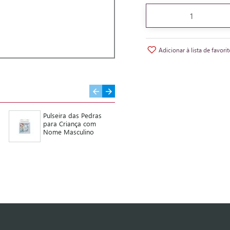
Adicionar à lista de favori
Pulseira das Pedras
Chaveiro Rotativo
para Criança com
Parentesco e N. Sra de
Nome Masculino
Fátima